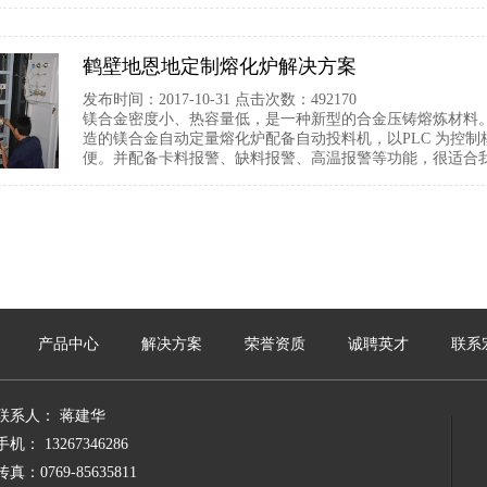
鹤壁地恩地定制熔化炉解决方案
发布时间：2017-10-31 点击次数：492170
镁合金密度小、热容量低，是一种新型的合金压铸熔炼材料
造的镁合金自动定量熔化炉配备自动投料机，以PLC 为控
便。并配备卡料报警、缺料报警、高温报警等功能，很适合
产品中心
解决方案
荣誉资质
诚聘英才
联系
联系人： 蒋建华
手机： 13267346286
传真：0769-85635811