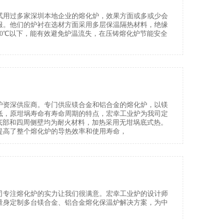
试用过多家深圳本地企业的熔化炉，效果方面或多或少会
服。他们的炉衬在选材方面采用多层保温隔热材料，绝缘
0℃以下，能有效避免炉温流失，在压铸熔化炉节能安全
炉资深供应商。专门供应镁合金和铝合金的熔化炉，以镁
低，原坩埚寿命有寿命周期的特点，宏幸工业炉为我司定
，底部和四周侧壁均为耐火材料，加热采用无坩埚底式热。
提高了整个熔化炉的导热效率和使用寿命，
公司专注熔化炉的实力让我们很满意。宏幸工业炉的设计师
量身定制多台镁合金、铝合金熔化保温炉解决方案，为中