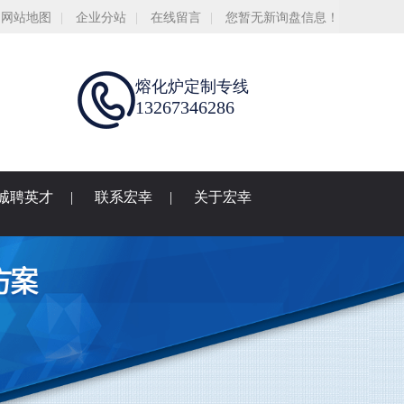
网站地图
|
企业分站
|
在线留言
|
您暂无新询盘信息！
熔化炉定制专线
13267346286
诚聘英才
|
联系宏幸
|
关于宏幸