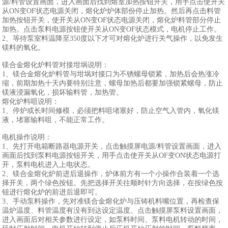
源/料管设置画面，进入画面后找到熔室加热按钮开关，用手点击使开关
从ON变OF状态电源关闭，熔化炉炉体部份停止加热。然后再点击料管
加热按钮开关，使开关从ON变OF状态电源关闭，熔化炉料管部分停止
加热。点击泵料电源按钮使开关从ON变OF状态模式，电机停止工作。
2、等待泵室料温降至350度以下才可对熔化炉进行关气操作，以免发生
镁料的氧化。
镁合金熔化炉料管对接坩埚说明：
1、镁合金熔化炉料管与坩埚对接口为不锈螺母锁紧，加热后会热涨冷
缩，前期加热十天内要特别注意，螺母加热后都要加强锁紧螺母，防止
镁液浸漏氧化，损坏输料管，加热管。
熔化炉料咀说明：
1、停炉或长时间修模，必须把料咀堵塞好，防止空气入管内，氧化镁
液，堵塞输料咀，不能正常工作。
电机操作说明：
1、先打开电箱断路器电源开关，点击触摸屏电源/料管设置画面，进入
画面后找到泵料电源按钮开关，用手点击使开关从OF变ON状态电源打
开，泵料电机进入上电状态。
2、镁合金熔化炉前进后退操作，炉体前方有一个小操作合装着一个选
择开关，两个绿色按钮。先把选择开关往顺时针方向选择，在按绿色按
钮进行熔化炉的前进后退即可。
3、手动泵料操作，先对准镁合金熔化炉与压铸机料嘴位置，再检查保
温炉温度、料管温度有没有到达设定温度。点击触摸屏泵料设置画面，
进入画面后对相关参数进行设定，如泵料时间、泵料电机转动的时间，