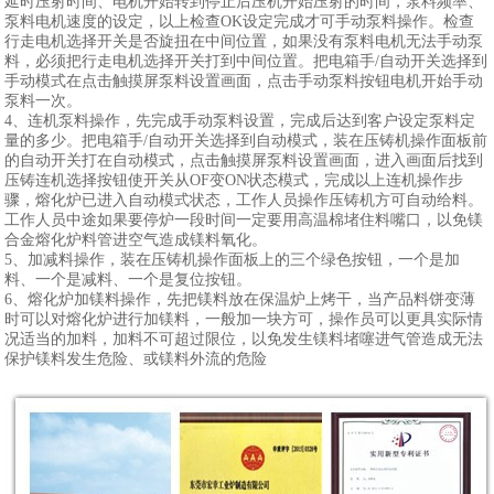
延时压射时间、电机开始转到停止后压机开始压射的时间，泵料频率、
泵料电机速度的设定，以上检查OK设定完成才可手动泵料操作。检查
行走电机选择开关是否旋扭在中间位置，如果没有泵料电机无法手动泵
料，必须把行走电机选择开关打到中间位置。把电箱手/自动开关选择到
手动模式在点击触摸屏泵料设置画面，点击手动泵料按钮电机开始手动
泵料一次。
4、连机泵料操作，先完成手动泵料设置，完成后达到客户设定泵料定
量的多少。把电箱手/自动开关选择到自动模式，装在压铸机操作面板前
的自动开关打在自动模式，点击触摸屏泵料设置画面，进入画面后找到
压铸连机选择按钮使开关从OF变ON状态模式，完成以上连机操作步
骤，熔化炉已进入自动模式状态，工作人员操作压铸机方可自动给料。
工作人员中途如果要停炉一段时间一定要用高温棉堵住料嘴口，以免镁
合金熔化炉料管进空气造成镁料氧化。
5、加减料操作，装在压铸机操作面板上的三个绿色按钮，一个是加
料、一个是减料、一个是复位按钮。
6、熔化炉加镁料操作，先把镁料放在保温炉上烤干，当产品料饼变薄
时可以对熔化炉进行加镁料，一般加一块方可，操作员可以更具实际情
况适当的加料，加料不可超过限位，以免发生镁料堵噻进气管造成无法
保护镁料发生危险、或镁料外流的危险