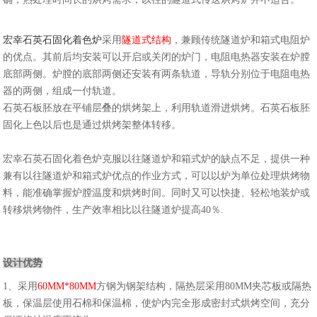
宏幸石英石固化着色炉
采用
隧道式结构
，兼顾传统隧道炉和箱式电阻炉
的优点。其前后均安装可以开启或关闭的炉门，电阻电热器安装在炉膛
底部两侧。炉膛的底部两侧还安装有两条轨道，导轨分别位于电阻电热
器的两侧，组成一付轨道。
石英石板胚放在平铺层叠的烘烤架上，利用轨道滑进烘烤。石英石板胚
固化上色以后也是通过烘烤架整体转移。
宏幸石英石固化着色炉克服以往隧道炉和箱式炉的缺点不足，提供一种
兼有以往隧道炉和箱式炉优点的作业方式，可以以炉为单位处理烘烤物
料，能准确掌握炉膛温度和烘烤时间。同时又可以快捷、轻松地装炉或
转移烘烤物件，生产效率相比以往隧道炉提高40％.
设计优势
1、采用
60MM*80MM
方钢为钢架结构，隔热层采用80MM夹芯板或隔热
板，保温层使用石棉和保温棉，使炉内完全形成密封式烘烤空间，充分