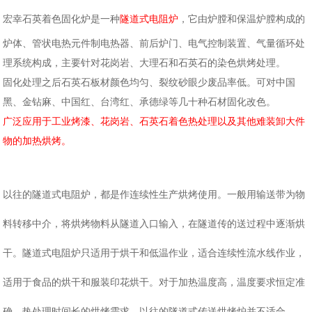
宏幸石英着色固化炉是一种
隧道式电阻炉
，它由炉膛和保温炉膛构成的
炉体、管状电热元件制电热器、前后炉门、电气控制装置、气量循环处
理系统构成，主要针对花岗岩、大理石和石英石的染色烘烤处理。
固化处理之后石英石板材颜色均匀、裂纹砂眼少废品率低。可对中国
黑、金钻麻、中国红、台湾红、承德绿等几十种石材固化改色。
广泛应用于工业烤漆、花岗岩、石英石着色热处理以及其他难装卸大件
物的加热烘烤。
以往的隧道式电阻炉，都是作连续性生产烘烤使用。一般用输送带为物
料转移中介，将烘烤物料从隧道入口输入，在隧道传的送过程中逐渐烘
干。隧道式电阻炉只适用于烘干和低温作业，适合连续性流水线作业，
适用于食品的烘干和服装印花烘干。对于加热温度高，温度要求恒定准
确，热处理时间长的烘烤需求，以往的隧道式传送烘烤炉并不适合。