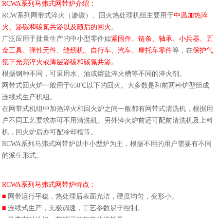
RCWA系列马弗式网带炉介绍：
RCW系列网带式淬火（渗碳）、回火热处理机组主要用于
中温加热淬
火、渗碳和碳氮共渗以及随后的回火
。
广泛应用于批量生产的中小型零件如
紧固件、链条、轴承、小兵器、五
金工具、弹性元件、缝纫机、自行车、汽车、摩托车零件
等，在
保护气
氛下光亮淬火或薄层渗碳和碳氮共渗
。
根据钢种不同，可采用水、油或熔盐淬火槽等不同的淬火剂。
网带式回火炉一般用于650℃以下的回火。大多数是和前两种炉型组成
连续式生产机组。
在网带式机组中加热淬火和回火炉之间一般都有网带式清洗机，根据用
户不同工艺要求亦可不用清洗机。另外淬火炉前还可配前清洗机及上料
机，回火炉后亦可配冷却槽等。
RCWA系列马弗式网带炉以中小型炉为主，根据不用的用户需要有不同
的派生形式。
RCWA系列马弗式网带炉特点：
■
网带运行平稳，热处理后表面光洁，硬度均匀，变形小。
■
连续式生产，无极调速，工艺参数易于控制。