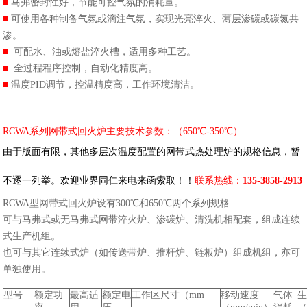
■
马弗密封性好，节能可控气氛的消耗量。
■
可使用各种制备气氛或滴注气氛，实现光亮淬火、薄层渗碳或碳氮共
渗。
■
可配水、油或熔盐淬火槽，适用多种工艺。
■
全过程程序控制，自动化精度高。
■
温度PID调节，控温精度高，工作环境清洁。
RCWA系列网带式回火炉主要技术参数：（650℃-350℃）
由于版面有限，其他多层次温度配置的网带式热处理炉的规格信息，暂
不逐一列举。欢迎业界同仁来电来函索取！！
联系热线：
135-3858-2913
RCWA型网带式回火炉设有300℃和650℃两个系列规格
可与马弗式或无马弗式网带淬火炉、渗碳炉、清洗机相配套，组成连续
式生产机组。
也可与其它连续式炉（如传送带炉、推杆炉、链板炉）组成机组，亦可
单独使用。
型号
额定功
最高适
额定电
工作区尺寸（mm
移动速度
气体